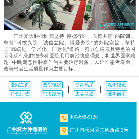
广州复大肿瘤医院坚持"厚德行医、医德共济"的院训，
坚持"科技兴院、诚信立院、博爱办院"的办院宗旨，坚持
走"高端化、学术化、国际化"道路，努力创建最具特色的国
际化现代化肿瘤专科医院采用前沿抗癌理念，将世界医学难
题--中晚期恶性肿瘤作为主要治疗对象，以延长患者寿命、
改善患者生活质量作为主要目标。
医院主页
医院概况
专家风采
媒体报道
特色疗法
患者故事
患者亲述
医学前沿
400-668-0120
广州市天河区棠德西路·2号