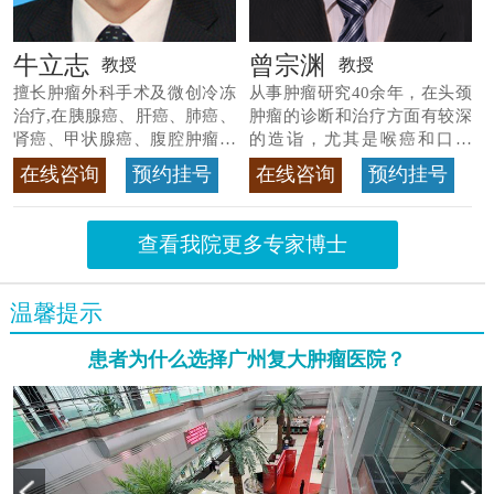
牛立志
曾宗渊
教授
教授
擅长肿瘤外科手术及微创冷冻
从事肿瘤研究40余年，在头颈
治疗,在胰腺癌、肝癌、肺癌、
肿瘤的诊断和治疗方面有较深
肾癌、甲状腺癌、腹腔肿瘤等
的造诣，尤其是喉癌和口腔
>>查看专家详情
癌，迄今仍是广东喉癌单病种
在线咨询
预约挂号
在线咨询
预约挂号
首席专家
>>查看专家详情
查看我院更多专家博士
温馨提示
患者为什么选择广州复大肿瘤医院？