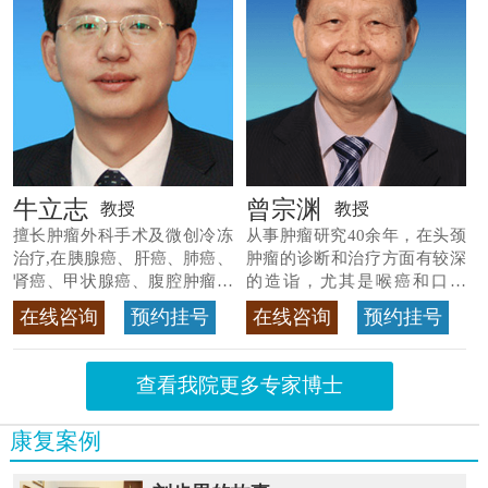
牛立志
曾宗渊
教授
教授
擅长肿瘤外科手术及微创冷冻
从事肿瘤研究40余年，在头颈
治疗,在胰腺癌、肝癌、肺癌、
肿瘤的诊断和治疗方面有较深
肾癌、甲状腺癌、腹腔肿瘤等
的造诣，尤其是喉癌和口腔
>>查看专家详情
癌，迄今仍是广东喉癌单病种
在线咨询
预约挂号
在线咨询
预约挂号
首席专家
>>查看专家详情
查看我院更多专家博士
康复案例