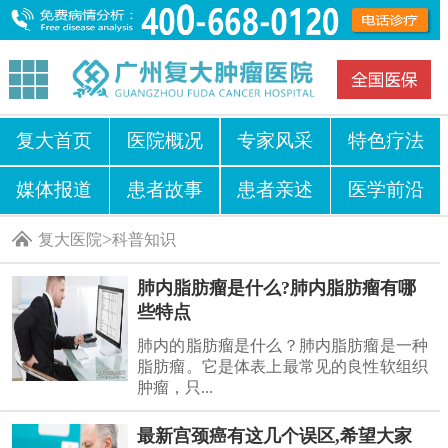
复大首页
医院概况
专家风采
特色疗法
媒体报道
患者故事
患者亲述
医学前沿
>
复大医院
科普知识
肺内脂肪瘤是什么?肺内脂肪瘤有哪
些特点
肺内的脂肪瘤是什么？肺内脂肪瘤是一种
脂肪瘤。它是体表上最常见的良性软组织
肿瘤，只...
最新宫颈癌有这几个误区,希望大家