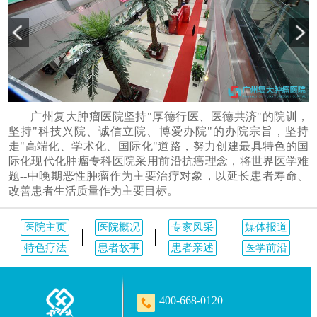
广州复大肿瘤医院坚持"厚德行医、医德共济"的院训，
坚持"科技兴院、诚信立院、博爱办院"的办院宗旨，坚持
走"高端化、学术化、国际化"道路，努力创建最具特色的国
际化现代化肿瘤专科医院采用前沿抗癌理念，将世界医学难
题--中晚期恶性肿瘤作为主要治疗对象，以延长患者寿命、
改善患者生活质量作为主要目标。
医院主页
医院概况
专家风采
媒体报道
特色疗法
患者故事
患者亲述
医学前沿
400-668-0120