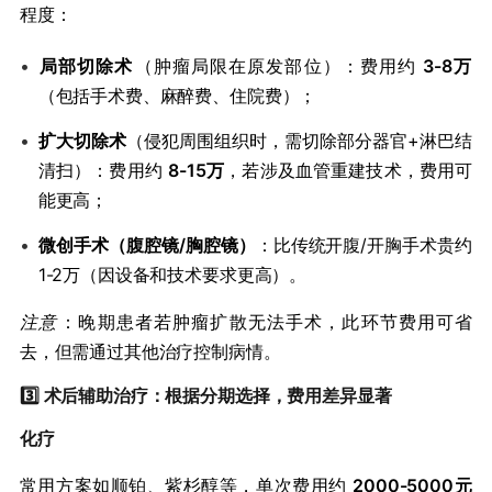
程度：
•
​局部切除术​
​（肿瘤局限在原发部位）：费用约 ​
​3-8万​
（包括手术费、麻醉费、住院费）；
•
​扩大切除术​
​（侵犯周围组织时，需切除部分器官+淋巴结
清扫）：费用约 ​
​8-15万​
​，若涉及血管重建技术，费用可
能更高；
•
​微创手术（腹腔镜/胸腔镜）​
​：比传统开腹/开胸手术贵约
1-2万（因设备和技术要求更高）。
注意
：晚期患者若肿瘤扩散无法手术，此环节费用可省
去，但需通过其他治疗控制病情。
3️⃣ ​
​术后辅助治疗：根据分期选择，费用差异显著​
化疗
常用方案如顺铂、紫杉醇等，单次费用约 ​
​2000-5000元​