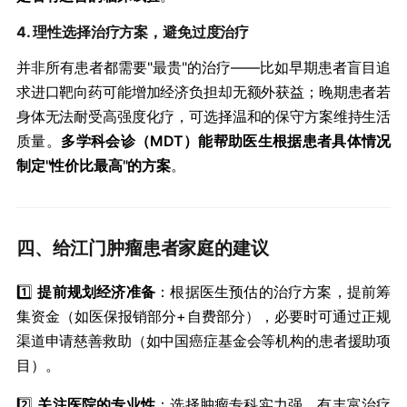
4. ​
​理性选择治疗方案，避免过度治疗​
并非所有患者都需要"最贵"的治疗——比如早期患者盲目追
求进口靶向药可能增加经济负担却无额外获益；晚期患者若
身体无法耐受高强度化疗，可选择温和的保守方案维持生活
质量。​
​多学科会诊（MDT）能帮助医生根据患者具体情况
制定"性价比最高"的方案​
​。
四、给江门肿瘤患者家庭的建议
1️⃣ ​
​提前规划经济准备​
​：根据医生预估的治疗方案，提前筹
集资金（如医保报销部分+自费部分），必要时可通过正规
渠道申请慈善救助（如中国癌症基金会等机构的患者援助项
目）。
2️⃣ ​
​关注医院的专业性​
​：选择肿瘤专科实力强、有丰富治疗