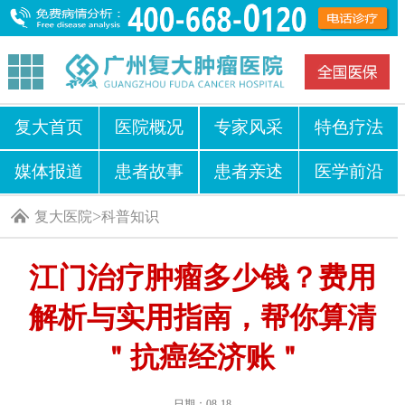
复大首页
医院概况
专家风采
特色疗法
媒体报道
患者故事
患者亲述
医学前沿
>
复大医院
科普知识
江门治疗肿瘤多少钱？费用
解析与实用指南，帮你算清
＂抗癌经济账＂
日期：08-18