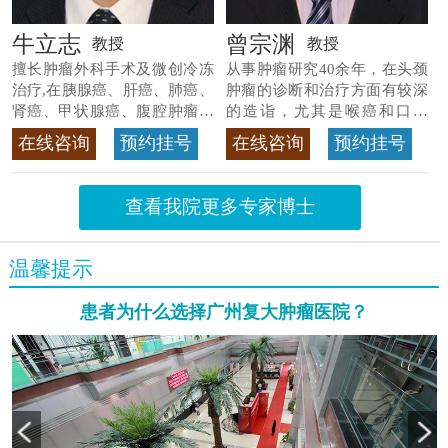
牛立志
曾宗渊
教授
教授
擅长肿瘤外科手术及微创冷冻
从事肿瘤研究40余年，在头颈
治疗,在胰腺癌、肝癌、肺癌、
肿瘤的诊断和治疗方面有较深
肾癌、甲状腺癌、腹腔肿瘤等
的造诣，尤其是喉癌和口腔
>>查看专家详情
癌，迄今仍是广东喉癌单病种
在线咨询
预约挂号
在线咨询
预约挂号
首席专家
>>查看专家详情
查看我院更多专家博士
温馨提示
患者为什么选择广州复大肿瘤医院？