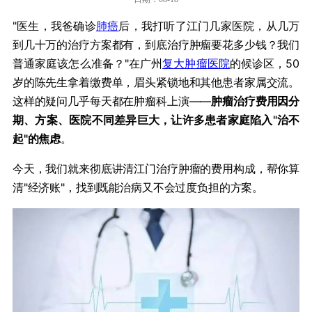
"医生，我爸确诊
肺癌
后，我打听了江门几家医院，从几万
到几十万的治疗方案都有，到底治疗肿瘤要花多少钱？我们
普通家庭该怎么准备？"在广州
复大肿瘤医院
的候诊区，50
岁的陈先生拿着缴费单，眉头紧锁地和其他患者家属交流。
这样的疑问几乎每天都在肿瘤科上演——​
​肿瘤治疗费用因分
期、方案、医院不同差异巨大，让许多患者家庭陷入"治不
起"的焦虑​
​。
今天，我们就来彻底讲清江门治疗肿瘤的费用构成，帮你算
清"经济账"，找到既能治病又不会过度负担的方案。