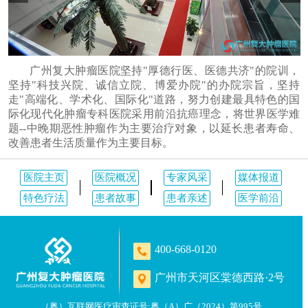
广州复大肿瘤医院坚持"厚德行医、医德共济"的院训，
坚持"科技兴院、诚信立院、博爱办院"的办院宗旨，坚持
走"高端化、学术化、国际化"道路，努力创建最具特色的国
际化现代化肿瘤专科医院采用前沿抗癌理念，将世界医学难
题--中晚期恶性肿瘤作为主要治疗对象，以延长患者寿命、
改善患者生活质量作为主要目标。
医院主页
医院概况
专家风采
媒体报道
特色疗法
患者故事
患者亲述
医学前沿
400-668-0120
广州市天河区棠德西路·2号
（粤）互联网医疗审查证号:粤（A）广（2024）第995号