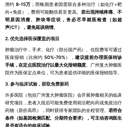
用约 ​
​8-15万​
​；而晚期患者因需联合多种治疗（如化疗+靶
向+免疫），费用可能翻倍甚至更高。​
​若出现持续疼痛、不
明原因消瘦、肿块等症状，务必尽早就医检查（如超
声/CT），避免延误病情​
​。
2. ​
​优先选择医保覆盖的项目​
肿瘤治疗中，手术、化疗（部分国产药）、住院费等可通过
医保报销（比例约 ​
​50%-70%​
​），​
​建议提前办理医保转诊
手续，在定点医院治疗以最大化报销额度​
​。广州复大肿瘤医
院作为医保定点单位，可为患者提供详细的医保报销指导。
3. ​
​参与临床试验，获取免费新药​
许多医院（包括广州复大肿瘤医院）会开展肿瘤相关的临床
研究项目，患者入组后可能免费使用前沿靶向药或免疫治疗
药物（原价高昂），同时获得专家团队的全程管理。​
​若符合
条件（如基因检测匹配、分期符合要求），可主动咨询医生
是否有适合的临床试验​
​。