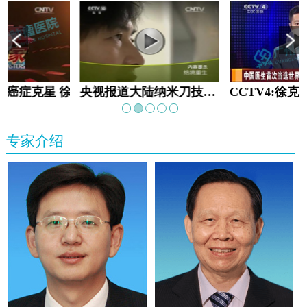
教:癌症克星 徐克成
央视报道大陆纳米刀技术手术：绝境重生
专家介绍