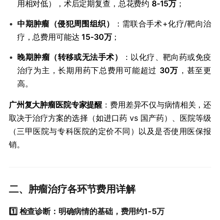
用相对低），术后定期复查，总花费约 ​
​8-15万​
​；
•
​中期肿瘤（侵犯周围组织）​
​：需联合手术+化疗/靶向治
疗，总费用可能达 ​
​15-30万​
​；
•
​晚期肿瘤（转移或无法手术）​
​：以化疗、靶向药或免疫
治疗为主，长期用药下总费用可能超过 ​
​30万​
​，甚至更
高。
​广州复大肿瘤医院专家提醒​
​：费用差异不仅与病情相关，还
取决于治疗方案的选择（如进口药 vs 国产药）、医院等级
（三甲医院与专科医院的定价不同）以及是否使用医保报
销。
二、肿瘤治疗各环节费用详解
1️⃣ ​
​检查诊断：明确病情的基础，费用约1-5万​