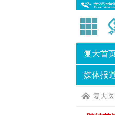
复大首
媒体报
复大医