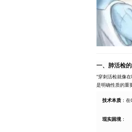
​一、肺活检
"穿刺活检就像
是明确性质的重
​技术本质​
​：
​现实困境​
​：