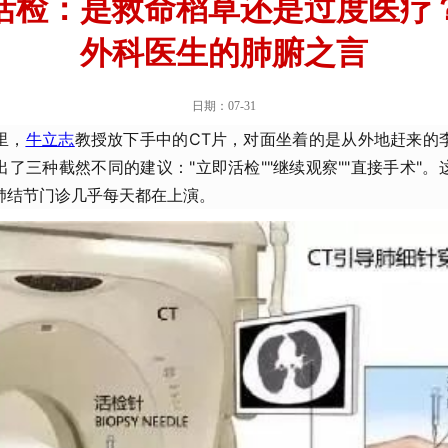
活检：是救命稻草还是过度医疗
外科医生的肺腑之言
日期：07-31
里，
牛立志
教授放下手中的CT片，对面坐着的是从外地赶来的
了三种截然不同的建议："立即活检""继续观察""直接手术"
肺结节门诊几乎每天都在上演。