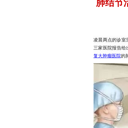
肺结节
凌晨两点的诊室
三家医院报告给出
复大肿瘤医院
的