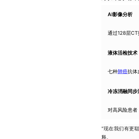
​AI影像分析​
通过128层C
​液体活检技术​
七种
肺癌
抗体
​冷冻消融同步
对高风险患者
"现在我们有更
释。