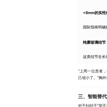
​<8mm的实性
国际指南明确
​纯磨玻璃结节​
这类结节生长
"上周一位患者
己缩小了。"胸
​三、智能替
对于纠结于"穿