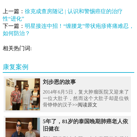
上一篇：
徐克成查房随记 | 认识和警惕癌症的治疗
性“进化”
下一篇：
明星接连中招！“缠腰龙”带状疱疹疼痛难忍，
如何防治？
相关热门词:
康复案例
刘步恩的故事
2014年6月5日，复大肿瘤医院又迎来了
一位大肚子，然而这个大肚子却是位铁
骨铮铮的汉子
>>阅读原文
5年了，81岁的泰国晚期肺癌老人依
旧健在