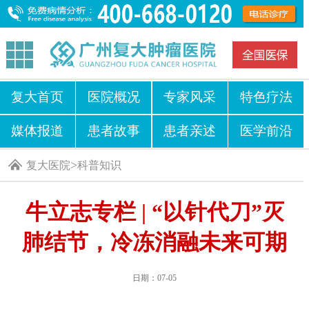
复大首页
医院概况
专家风采
特色疗法
媒体报道
患者故事
患者亲述
医学前沿
>
复大医院
科普知识
牛立志专栏 | “以针代刀”灭
肺结节，冷冻消融未来可期
日期：07-05