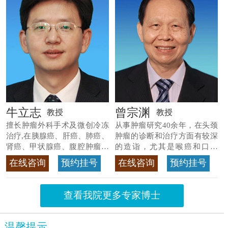
牛立志
曾宗渊
教授
教授
擅长肿瘤外科手术及微创冷冻
从事肿瘤研究40余年，在头颈
治疗,在胰腺癌、肝癌、肺癌、
肿瘤的诊断和治疗方面有较深
肾癌、甲状腺癌、腹腔肿瘤等
的造诣，尤其是喉癌和口腔
>>查看专家详情
癌，迄今仍是广东喉癌单病种
在线咨询
预约挂号
在线咨询
预约挂号
首席专家
>>查看专家详情
查看我院更多专家博士
温馨提示