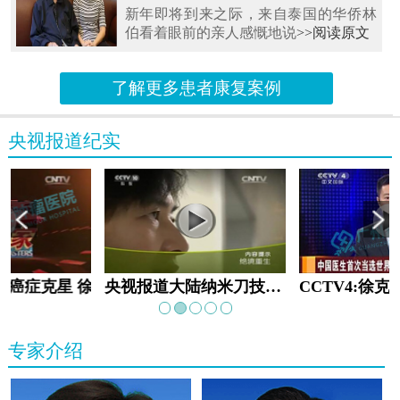
新年即将到来之际，来自泰国的华侨林
伯看着眼前的亲人感慨地说
>>阅读原文
了解更多患者康复案例
央视报道纪实
教:癌症克星 徐克成
央视报道大陆纳米刀技术手术：绝境重生
专家介绍