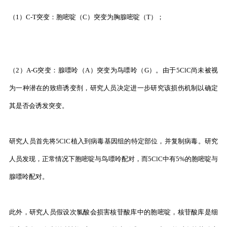
（1）C-T突变：胞嘧啶（C）突变为胸腺嘧啶（T）；
（2）A-G突变：腺嘌呤（A）突变为鸟嘌呤（G）。由于5ClC尚未被视
为一种潜在的致癌诱变剂，研究人员决定进一步研究该损伤机制以确定
其是否会诱发突变。
研究人员首先将5ClC植入到病毒基因组的特定部位，并复制病毒。研究
人员发现，正常情况下胞嘧啶与鸟嘌呤配对，而5ClC中有5%的胞嘧啶与
腺嘌呤配对。
此外，研究人员假设次氯酸会损害核苷酸库中的胞嘧啶，核苷酸库是细