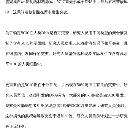
胞完成自wo复制的材料源库，5ClC首先形成于DNA中，然后在核苷酸库
中，这意味着核苷酸在库中发生突变。
为了确定5ClC在人类DNA是否可突变，研究人员用不同类型的聚合酶复
制了含有5ClC的基因组。研究人员发现5ClC在所有情况下都可突变，且
在细胞内引发同样的突变。研究人员坚信这种现象实际发生在含有高水
平5ClC的人类细胞中。
更重要的是5ClC损伤十分常见，且出现在50%与癌症有关的突变中。研
究人员坚信，炎症引发的DNA损伤，大部分的C-T突变是由5ClC引发。
观察炎性肠病患者组织发现患者组织内5ClC含量显著，研究人员预测，
这种损伤的累积会导致突变率增加30倍。研究人员目前计划进一步研究
验证该预测。