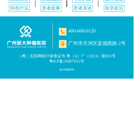
特色疗法
患者故事
患者亲述
医学前沿
400-668-0120
广州市天河区棠德西路·2号
（粤）互联网医疗审查证号:粤（A）广（2024）第995号
粤ICP备16087931号
复大肿瘤医院