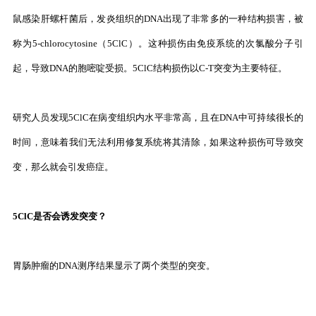
鼠感染肝螺杆菌后，发炎组织的DNA出现了非常多的一种结构损害，被
称为5-chlorocytosine（5ClC）。这种损伤由免疫系统的次氯酸分子引
起，导致DNA的胞嘧啶受损。5ClC结构损伤以C-T突变为主要特征。
研究人员发现5ClC在病变组织内水平非常高，且在DNA中可持续很长的
时间，意味着我们无法利用修复系统将其清除，如果这种损伤可导致突
变，那么就会引发癌症。
5ClC是否会诱发突变？
胃肠肿瘤的DNA测序结果显示了两个类型的突变。