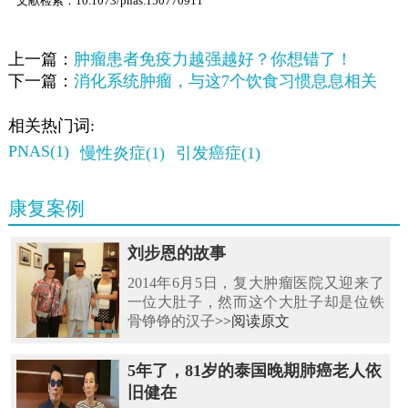
文献检索：10.1073/pnas.150770911
上一篇：
肿瘤患者免疫力越强越好？你想错了！
下一篇：
消化系统肿瘤，与这7个饮食习惯息息相关
相关热门词:
PNAS(1)
慢性炎症(1)
引发癌症(1)
康复案例
刘步恩的故事
2014年6月5日，复大肿瘤医院又迎来了
一位大肚子，然而这个大肚子却是位铁
骨铮铮的汉子
>>阅读原文
5年了，81岁的泰国晚期肺癌老人依
旧健在