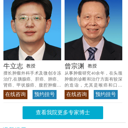
牛立志
曾宗渊
教授
教授
擅长肿瘤外科手术及微创冷冻
从事肿瘤研究40余年，在头颈
治疗,在胰腺癌、肝癌、肺癌、
肿瘤的诊断和治疗方面有较深
肾癌、甲状腺癌、腹腔肿瘤等
的造诣，尤其是喉癌和口腔
>>查看专家详情
癌，迄今仍是广东喉癌单病种
在线咨询
预约挂号
在线咨询
预约挂号
首席专家
>>查看专家详情
查看我院更多专家博士