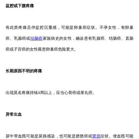
盆腔或下腹疼痛
有此类疼痛且伴盆腔沉重感，可能是卵巢癌症状。不孕女性，有卵巢
癌、乳腺癌或
结肠癌
家族病史的女性，确诊患有乳腺癌、结肠癌、直肠
癌或子宫癌的女性罹患卵巢癌危险更大。
长期原因不明的疼痛
出现莫名疼痛持续4周以上，应当心骨癌或睾丸癌。
异常出血
尿中带血既可能是尿路感染，也可能是膀胱癌或
肾癌
症状。便血既可能