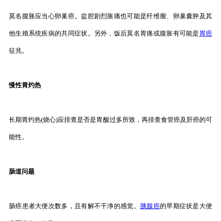
莫名腹胀应当心卵巢癌。盆腔剧烈胀痛也可能是纤维瘤、卵巢囊肿及其
他生殖系统疾病的共同症状。另外，饭后莫名胃痛或腹胀有可能是
胃癌
征兆。
慢性胃灼热
长期胃灼热(烧心)应排查是否是胃酸过多所致，再排查食管癌及肝癌的可
能性。
肠道问题
肠癌患者大便次数多，且有解不干净的感觉。
胰腺癌
的早期症状是大便