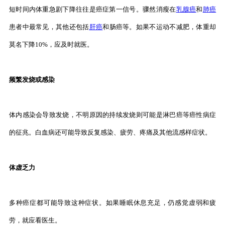
短时间内体重急剧下降往往是癌症第一信号。骤然消瘦在
乳腺癌
和
肺癌
患者中最常见，其他还包括
肝癌
和肠癌等。如果不运动不减肥，体重却
莫名下降10%，应及时就医。
频繁发烧或感染
体内感染会导致发烧，不明原因的持续发烧则可能是淋巴癌等癌性病症
的征兆。白血病还可能导致反复感染、疲劳、疼痛及其他流感样症状。
体虚乏力
多种癌症都可能导致这种症状。如果睡眠休息充足，仍感觉虚弱和疲
劳，就应看医生。