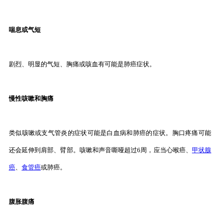
喘息或气短
剧烈、明显的气短、胸痛或咳血有可能是肺癌症状。
慢性咳嗽和胸痛
类似咳嗽或支气管炎的症状可能是白血病和肺癌的症状。胸口疼痛可能
还会延伸到肩部、臂部。咳嗽和声音嘶哑超过6周，应当心喉癌、
甲状腺
癌
、
食管癌
或肺癌。
腹胀腹痛