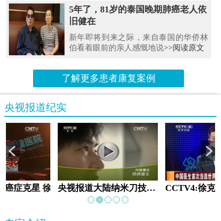
5年了，81岁的泰国晚期肺癌老人依
旧健在
新年即将到来之际，来自泰国的华侨林
伯看着眼前的亲人感慨地说
>>阅读原文
了解更多患者康复案例
央视报道纪实
教:癌症克星 徐克成
央视报道大陆纳米刀技术手术：绝境重生