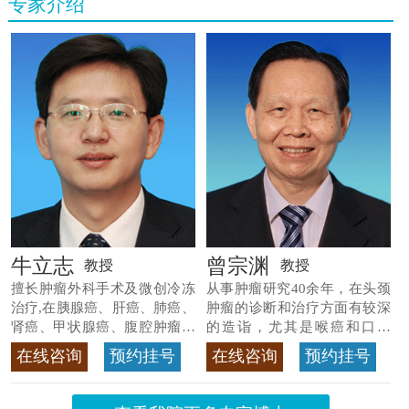
专家介绍
牛立志
曾宗渊
教授
教授
擅长肿瘤外科手术及微创冷冻
从事肿瘤研究40余年，在头颈
治疗,在胰腺癌、肝癌、肺癌、
肿瘤的诊断和治疗方面有较深
肾癌、甲状腺癌、腹腔肿瘤等
的造诣，尤其是喉癌和口腔
>>查看专家详情
癌，迄今仍是广东喉癌单病种
在线咨询
预约挂号
在线咨询
预约挂号
首席专家
>>查看专家详情