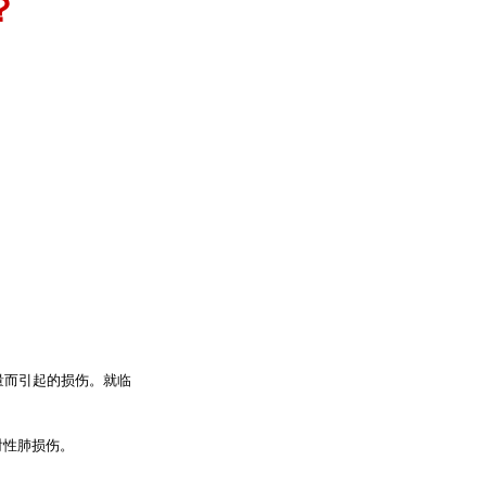
？
量而引起的损伤。就临
射性肺损伤。