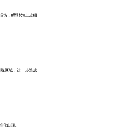
损伤，Ⅱ型肺泡上皮细
剥脱区域，进一步造成
纤维化出现。