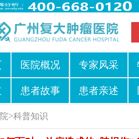
页
医院概况
专家风采
道
患者故事
患者亲述
>
院
科普知识