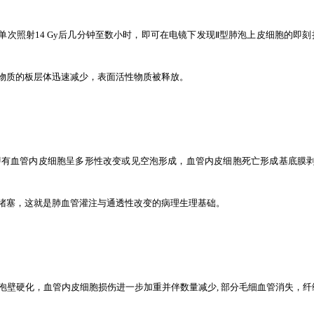
单次照射14 Gy后几分钟至数小时，即可在电镜下发现Ⅱ型肺泡上皮细胞的即刻
物质的板层体迅速减少，表面活性物质被释放。
，即有血管内皮细胞呈多形性改变或见空泡形成，血管内皮细胞死亡形成基底膜
堵塞，这就是肺血管灌注与通透性改变的病理生理基础。
肺泡壁硬化，血管内皮细胞损伤进一步加重并伴数量减少, 部分毛细血管消失，