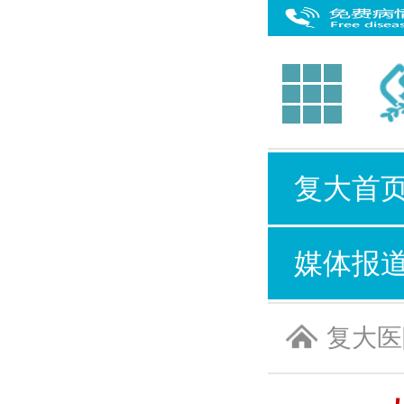
复大首
媒体报
复大医