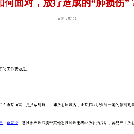
如何面对，放疗造成的“肺损伤”
日期：07-11
预防工作要做足。
伤”？通常而言，是指放射野——即放射区域内，正常肺组织受到一定的辐射剂
癌
、
食管癌
、恶性淋巴瘤或胸部其他恶性肿瘤患者经放射治疗后，容易产生放