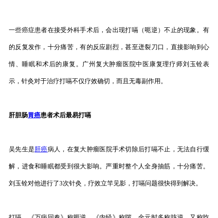
一些癌症患者在接受外科手术后，会出现打嗝（呃逆）不止的现象。有
的反复发作，十分痛苦，有的反应剧烈，甚至迸裂刀口，直接影响到心
情、睡眠和术后的康复。广州复大肿瘤医院中医康复理疗师刘玉铨表
示，针灸对于治疗打嗝不仅疗效确切，而且无毒副作用。
肝胆肠
胃癌
患者术后最易打嗝
吴先生是
肝癌
病人，在复大肿瘤医院手术切除后打嗝不止，无法自行缓
解，进食和睡眠都受到很大影响。严重时整个人全身抽筋，十分痛苦。
刘玉铨对他进行了3次针灸，疗效立竿见影，打嗝问题很快得到解决。
打嗝，《万病回春》称呃逆。《内经》称哕。金元时多称咳逆。又称吃