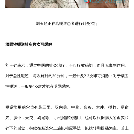
刘玉铨正在给呃逆患者进行针灸治疗
顽固性呃逆针灸数次可缓解
刘玉铨表示，通过中医的针灸治疗，不仅疗效确切，而且无毒副作用。
对于急性呃逆，每次施针约30分钟，一般针灸2-3次即可消除；对于顽固
性呃逆，一般要4-5次才能有明显缓解。
呃逆常用的穴位有足三里、双内关、中脘、合谷、太冲、攒竹、膈俞
穴、膻中，天突、鸠尾等。可根据情况选用。也可以根据病人的虚实和
针下的感觉，持续在精选穴上施以相应手法，以捻转和提插为主。若上