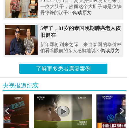
2014年6月5日，复大肿瘤医院又迎来了
一位大肚子，然而这个大肚子却是位铁
骨铮铮的汉子
>>阅读原文
5年了，81岁的泰国晚期肺癌老人依
旧健在
新年即将到来之际，来自泰国的华侨林
伯看着眼前的亲人感慨地说
>>阅读原文
了解更多患者康复案例
央视报道纪实