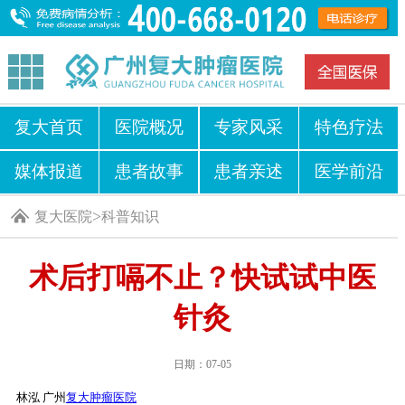
复大首页
医院概况
专家风采
特色疗法
媒体报道
患者故事
患者亲述
医学前沿
>
复大医院
科普知识
术后打嗝不止？快试试中医
针灸
日期：07-05
林泓 广州
复大肿瘤医院