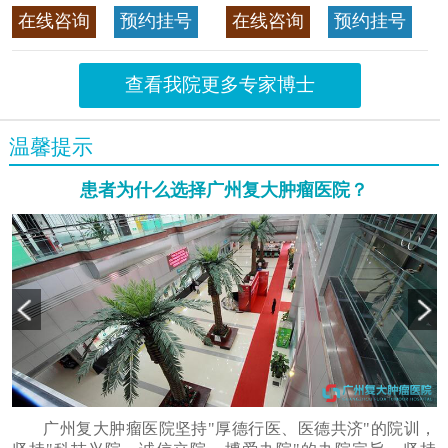
>>查看专家详情
癌，迄今仍是广东喉癌单病种
在线咨询
预约挂号
在线咨询
预约挂号
首席专家
>>查看专家详情
查看我院更多专家博士
温馨提示
患者为什么选择广州复大肿瘤医院？
广州复大肿瘤医院坚持"厚德行医、医德共济"的院训，