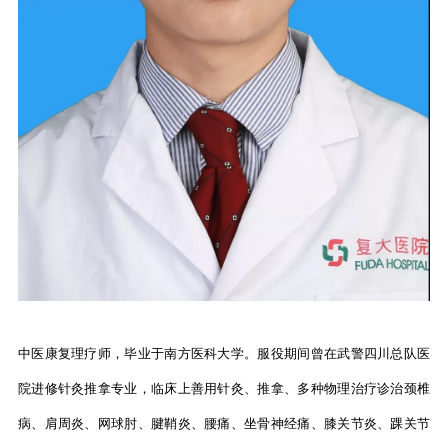
中医康复理疗师，毕业于南方医科大学。服役期间曾在武警四川总队医
院进修针灸推拿专业，临床上善用针灸、推拿、多种物理治疗诊治颈椎
病、肩周炎、网球肘、腱鞘炎、腰痛、坐骨神经痛、膝关节炎、踝关节