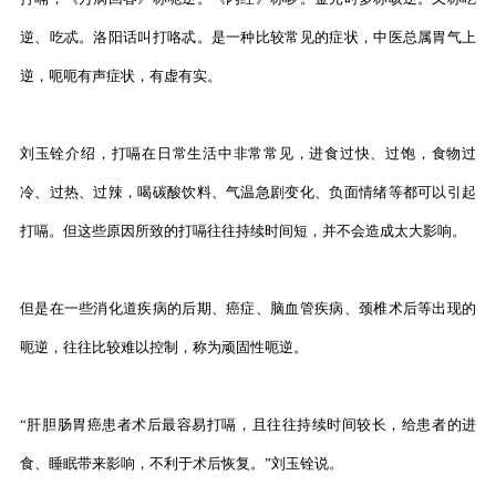
逆、吃忒。洛阳话叫打咯忒。是一种比较常见的症状，中医总属胃气上
逆，呃呃有声症状，有虚有实。
刘玉铨介绍，打嗝在日常生活中非常常见，进食过快、过饱，食物过
冷、过热、过辣，喝碳酸饮料、气温急剧变化、负面情绪等都可以引起
打嗝。但这些原因所致的打嗝往往持续时间短，并不会造成太大影响。
但是在一些消化道疾病的后期、癌症、脑血管疾病、颈椎术后等出现的
呃逆，往往比较难以控制，称为顽固性呃逆。
“肝胆肠胃癌患者术后最容易打嗝，且往往持续时间较长，给患者的进
食、睡眠带来影响，不利于术后恢复。”刘玉铨说。