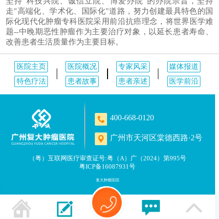
坚持"科技兴院、诚信立院、博爱办院"的办院宗旨，坚持
走"高端化、学术化、国际化"道路，努力创建最具特色的国
际化现代化肿瘤专科医院采用前沿抗癌理念，将世界医学难
题--中晚期恶性肿瘤作为主要治疗对象，以延长患者寿命、
改善患者生活质量作为主要目标。
医院主页
医院概况
专家风采
媒体报道
特色疗法
患者故事
患者亲述
医学前沿
400-668-0120
广州市天河区棠德西路·2号
（粤）互联网医疗审查证号:粤（A）广（2024）第995号
粤ICP备16087931号
复大肿瘤医院