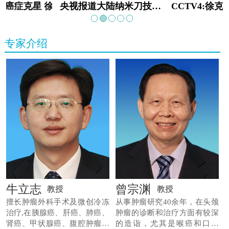
教:癌症克星 徐克成
央视报道大陆纳米刀技术手术：绝境重生
专家介绍
牛立志
曾宗渊
教授
教授
擅长肿瘤外科手术及微创冷冻
从事肿瘤研究40余年，在头颈
治疗,在胰腺癌、肝癌、肺癌、
肿瘤的诊断和治疗方面有较深
肾癌、甲状腺癌、腹腔肿瘤等
的造诣，尤其是喉癌和口腔