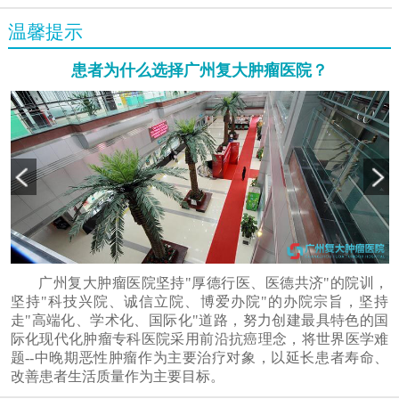
温馨提示
患者为什么选择广州复大肿瘤医院？
广州复大肿瘤医院坚持"厚德行医、医德共济"的院训，
坚持"科技兴院、诚信立院、博爱办院"的办院宗旨，坚持
走"高端化、学术化、国际化"道路，努力创建最具特色的国
际化现代化肿瘤专科医院采用前沿抗癌理念，将世界医学难
题--中晚期恶性肿瘤作为主要治疗对象，以延长患者寿命、
改善患者生活质量作为主要目标。