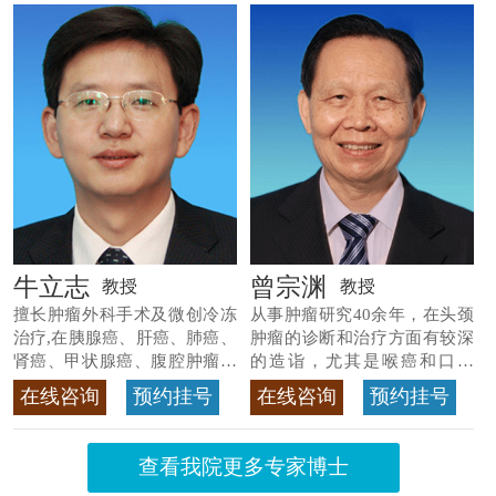
牛立志
曾宗渊
教授
教授
擅长肿瘤外科手术及微创冷冻
从事肿瘤研究40余年，在头颈
治疗,在胰腺癌、肝癌、肺癌、
肿瘤的诊断和治疗方面有较深
肾癌、甲状腺癌、腹腔肿瘤等
的造诣，尤其是喉癌和口腔
>>查看专家详情
癌，迄今仍是广东喉癌单病种
在线咨询
预约挂号
在线咨询
预约挂号
首席专家
>>查看专家详情
查看我院更多专家博士