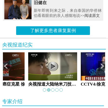
旧健在
新年即将到来之际，来自泰国的华侨林
伯看着眼前的亲人感慨地说
>>阅读原文
了解更多患者康复案例
央视报道纪实
教:癌症克星 徐克成
央视报道大陆纳米刀技术手术：绝境重生
专家介绍