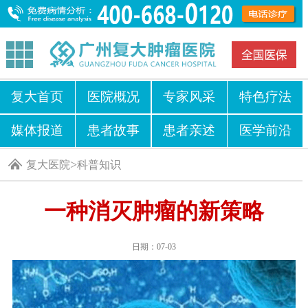
复大首页
医院概况
专家风采
特色疗法
媒体报道
患者故事
患者亲述
医学前沿
>
复大医院
科普知识
一种消灭肿瘤的新策略
日期：07-03