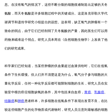
息。在没有氧气的情况下，这些不断分裂的细胞很难制造出足够的天冬
氨酸，而天冬氨酸是许多细胞过程中的关键成分。这是洛克菲勒大学代
谢调节和遗传学研究小组提出的设想。这表明，缺乏氧气的肿瘤有一个
致命的弱点，由于它们已经削弱了天冬氨酸的产量，因此医生们可以用
药物来瞄准这个弱点。研究人员本周在《自然细胞生物学》上发表了他
们的研究成果。
科学家们已经知道，当某些肿瘤的供血量超过血液供给时，它们在低氧
条件下生长缓慢。但人们并不清楚这是为什么，氧气分子参与细胞的大
量化学反应，任何一种化学反应都可能限制细胞的生长，研究人员在实
验室中模仿癌症细胞缺氧的条件，其中包括来自血癌，
胃癌
、
乳腺癌
、
结肠癌
和
肺癌
患者样本，许多细胞在低氧条件下表现出发育不良，在比
较这些细胞产生的化学物质或代谢物时，研究人员注意到最敏感的细胞