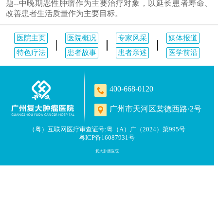
题--中晚期恶性肿瘤作为主要治疗对象，以延长患者寿命、
改善患者生活质量作为主要目标。
医院主页
医院概况
专家风采
媒体报道
特色疗法
患者故事
患者亲述
医学前沿
400-668-0120
广州市天河区棠德西路·2号
（粤）互联网医疗审查证号:粤（A）广（2024）第995号
粤ICP备16087931号
复大肿瘤医院