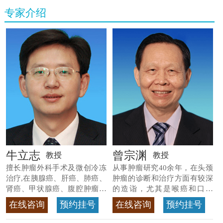
专家介绍
牛立志
曾宗渊
教授
教授
擅长肿瘤外科手术及微创冷冻
从事肿瘤研究40余年，在头颈
治疗,在胰腺癌、肝癌、肺癌、
肿瘤的诊断和治疗方面有较深
肾癌、甲状腺癌、腹腔肿瘤等
的造诣，尤其是喉癌和口腔
>>查看专家详情
癌，迄今仍是广东喉癌单病种
在线咨询
预约挂号
在线咨询
预约挂号
首席专家
>>查看专家详情