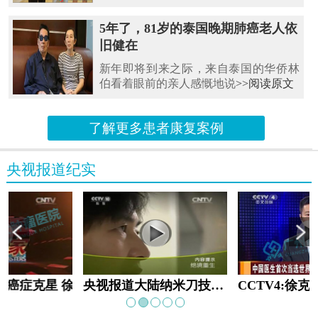
5年了，81岁的泰国晚期肺癌老人依
旧健在
新年即将到来之际，来自泰国的华侨林
伯看着眼前的亲人感慨地说
>>阅读原文
了解更多患者康复案例
央视报道纪实
教:癌症克星 徐克成
央视报道大陆纳米刀技术手术：绝境重生