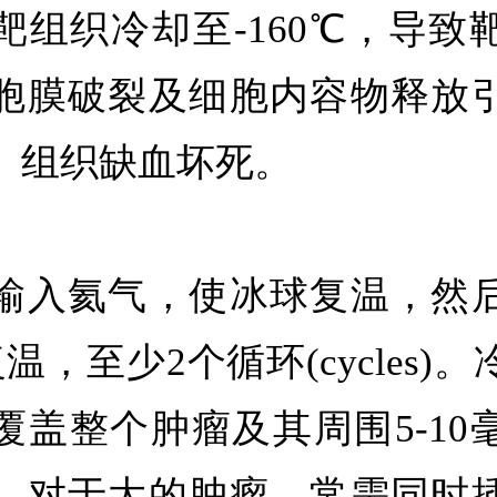
靶组织冷却至-160℃，导致
胞膜破裂及细胞内容物释放
、组织缺血坏死。
输入氦气，使冰球复温，然
温，至少2个循环(cycles)
覆盖整个肿瘤及其周围5-10
。对于大的肿瘤，常需同时