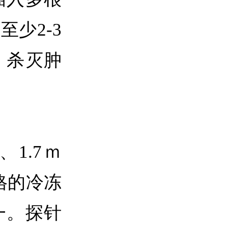
少2-3
，杀灭肿
1.7ｍ
规格的冷冻
一。探针