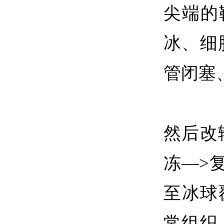
尖端的
冰、细
管闭塞
然后改
冻―>复
至冰球
常组织