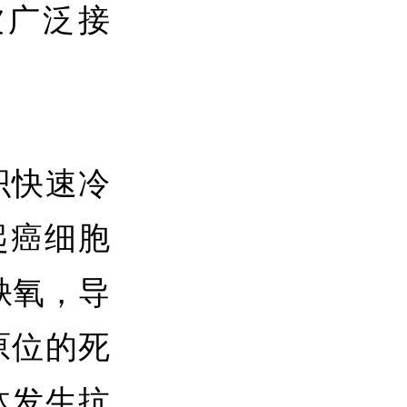
被广泛接
织快速冷
起癌细胞
缺氧，导
原位的死
体发生抗