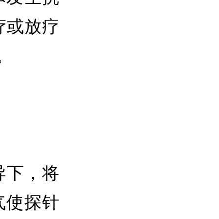
疗或放疗
。
导下，将
气使探针