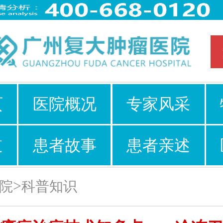
页
医院概况
专家风采
道
患者故事
患者亲述
>
院
科普知识