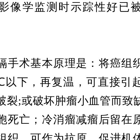
影像学监测时示踪性好已
隔手术基本原理是：将癌组
60℃以下，再复温，可直接引
破裂;或破坏肿瘤小血管而致
胞死亡；冷消瘤减瘤后留在
组织，可作为抗原，促进机