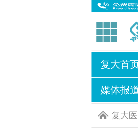
复大首
媒体报
复大医