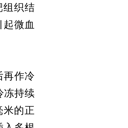
靶组织结
引起微血
后再作冷
。冷冻持续
毫米的正
插入多根