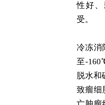
性好、
受。
冷冻消
至-1
脱水和
致瘤细
亡肿瘤