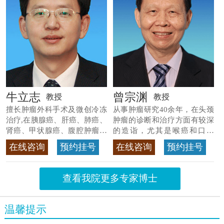
牛立志
曾宗渊
教授
教授
擅长肿瘤外科手术及微创冷冻
从事肿瘤研究40余年，在头颈
治疗,在胰腺癌、肝癌、肺癌、
肿瘤的诊断和治疗方面有较深
肾癌、甲状腺癌、腹腔肿瘤等
的造诣，尤其是喉癌和口腔
>>查看专家详情
癌，迄今仍是广东喉癌单病种
在线咨询
预约挂号
在线咨询
预约挂号
首席专家
>>查看专家详情
查看我院更多专家博士
温馨提示