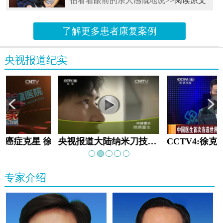
伯看着眼前的亲人感慨地说
>>阅读原文
了解更多患者康复案例
央视报道纪实
教:癌症克星 徐克成
央视报道大陆纳米刀技术手术：绝境重生
专家介绍