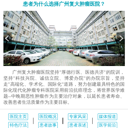
患者为什么选择广州复大肿瘤医院？
广州复大肿瘤医院坚持"厚德行医、医德共济"的院训，
坚持"科技兴院、诚信立院、博爱办院"的办院宗旨，坚持
走"高端化、学术化、国际化"道路，努力创建最具特色的国
际化现代化肿瘤专科医院采用前沿抗癌理念，将世界医学难
题--中晚期恶性肿瘤作为主要治疗对象，以延长患者寿命、
改善患者生活质量作为主要目标。
医院主页
医院概况
专家风采
媒体报道
特色疗法
患者故事
患者亲述
医学前沿