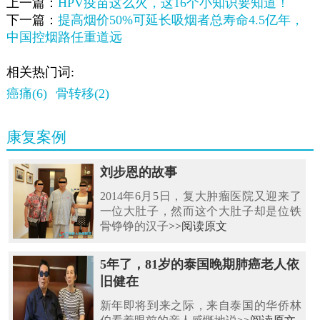
上一篇：
HPV疫苗这么火，这16个小知识要知道！
下一篇：
提高烟价50%可延长吸烟者总寿命4.5亿年，
中国控烟路任重道远
相关热门词:
癌痛(6)
骨转移(2)
康复案例
刘步恩的故事
2014年6月5日，复大肿瘤医院又迎来了
一位大肚子，然而这个大肚子却是位铁
骨铮铮的汉子
>>阅读原文
5年了，81岁的泰国晚期肺癌老人依
旧健在
新年即将到来之际，来自泰国的华侨林