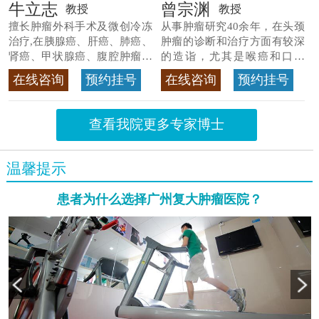
牛立志
曾宗渊
教授
教授
擅长肿瘤外科手术及微创冷冻
从事肿瘤研究40余年，在头颈
治疗,在胰腺癌、肝癌、肺癌、
肿瘤的诊断和治疗方面有较深
肾癌、甲状腺癌、腹腔肿瘤等
的造诣，尤其是喉癌和口腔
>>查看专家详情
癌，迄今仍是广东喉癌单病种
在线咨询
预约挂号
在线咨询
预约挂号
首席专家
>>查看专家详情
查看我院更多专家博士
温馨提示
患者为什么选择广州复大肿瘤医院？