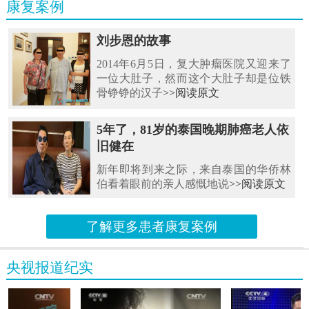
康复案例
刘步恩的故事
2014年6月5日，复大肿瘤医院又迎来了
一位大肚子，然而这个大肚子却是位铁
骨铮铮的汉子
>>阅读原文
5年了，81岁的泰国晚期肺癌老人依
旧健在
新年即将到来之际，来自泰国的华侨林
伯看着眼前的亲人感慨地说
>>阅读原文
了解更多患者康复案例
央视报道纪实