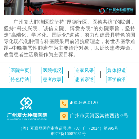
广州复大肿瘤医院坚持"厚德行医、医德共济"的院训，
坚持"科技兴院、诚信立院、博爱办院"的办院宗旨，坚持
走"高端化、学术化、国际化"道路，努力创建最具特色的国
际化现代化肿瘤专科医院采用前沿抗癌理念，将世界医学难
题--中晚期恶性肿瘤作为主要治疗对象，以延长患者寿命、
改善患者生活质量作为主要目标。
医院主页
医院概况
专家风采
媒体报道
特色疗法
患者故事
患者亲述
医学前沿
400-668-0120
广州市天河区棠德西路·2号
（粤）互联网医疗审查证号:粤（A）广（2024）第995号
粤ICP备16087931号