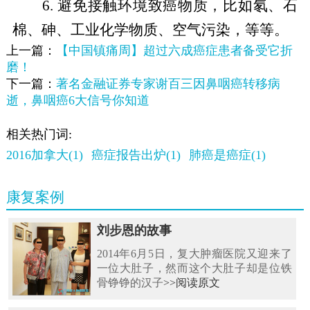
6. 避免接触环境致癌物质，比如氡、石
棉、砷、工业化学物质、空气污染，等等。
上一篇：
【中国镇痛周】超过六成癌症患者备受它折
磨！
下一篇：
著名金融证券专家谢百三因鼻咽癌转移病
逝，鼻咽癌6大信号你知道
相关热门词:
2016加拿大(1)
癌症报告出炉(1)
肺癌是癌症(1)
康复案例
刘步恩的故事
2014年6月5日，复大肿瘤医院又迎来了
一位大肚子，然而这个大肚子却是位铁
骨铮铮的汉子
>>阅读原文