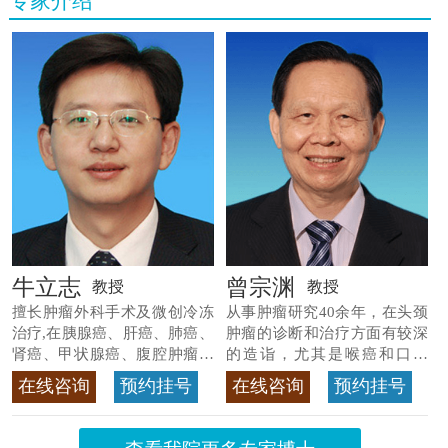
专家介绍
牛立志
曾宗渊
教授
教授
擅长肿瘤外科手术及微创冷冻
从事肿瘤研究40余年，在头颈
治疗,在胰腺癌、肝癌、肺癌、
肿瘤的诊断和治疗方面有较深
肾癌、甲状腺癌、腹腔肿瘤等
的造诣，尤其是喉癌和口腔
>>查看专家详情
癌，迄今仍是广东喉癌单病种
在线咨询
预约挂号
在线咨询
预约挂号
首席专家
>>查看专家详情