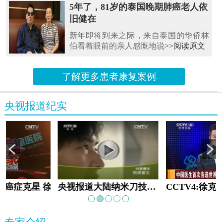
5年了，81岁的泰国晚期肺癌老人依
旧健在
新年即将到来之际，来自泰国的华侨林
伯看着眼前的亲人感慨地说
>>阅读原文
了解更多患者康复案例
央视报道纪实
教:癌症克星 徐克成
央视报道大陆纳米刀技术手术：绝境重生