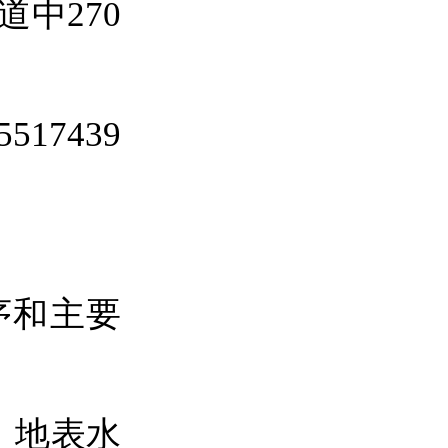
中270
17439
和主要
、地表水