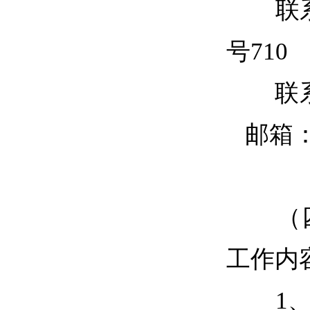
联系地
号710
联系人：
邮箱：gh
（四
工作内
1、通