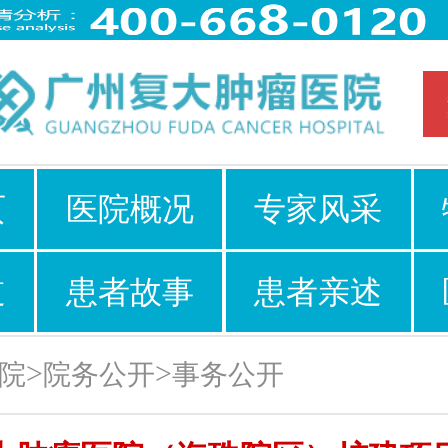
页
医院概况
专家风采
道
患者故事
患者亲述
>
>
院
院务公开
事务公开