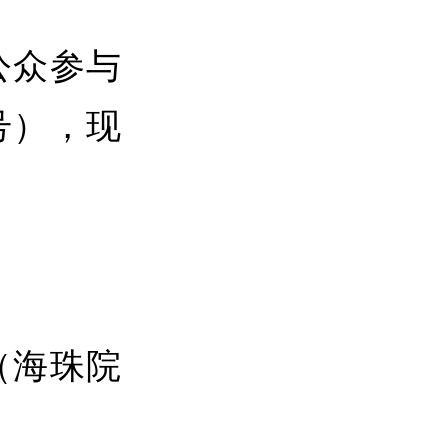
众参与
号），现
海珠院