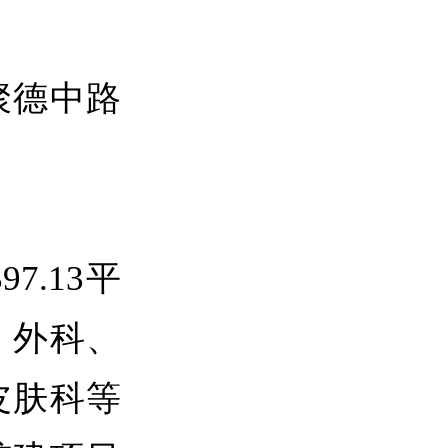
德中路
.13平
、外科、
皮肤科等