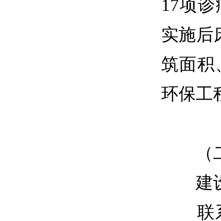
17项
实施后
筑面积
环保工
（二
建设
联系