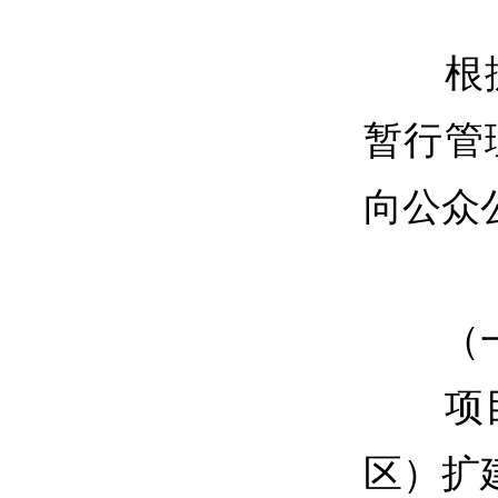
根据
暂行管
向公众
（一
项目
区）扩