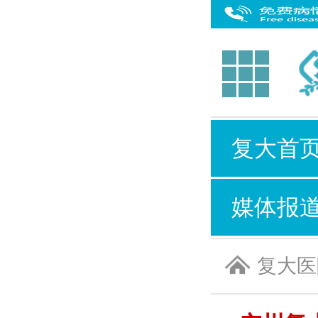
复大首
媒体报
复大医