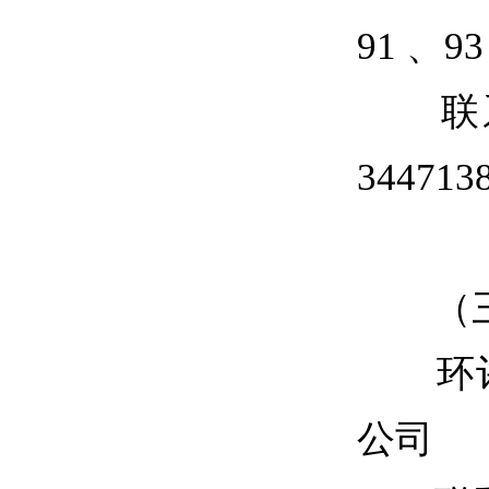
91 、93
联系
344713
（三
环评
公司