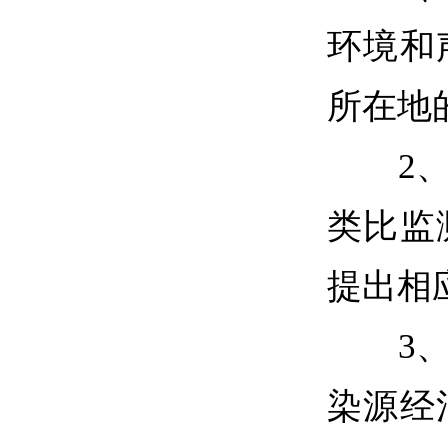
环境和
所在地
2、通
类比监
提出相
3、通
染源经