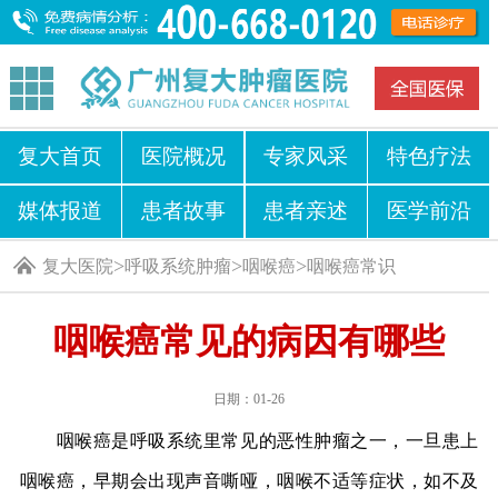
复大首页
医院概况
专家风采
特色疗法
媒体报道
患者故事
患者亲述
医学前沿
>
>
>
复大医院
呼吸系统肿瘤
咽喉癌
咽喉癌常识
咽喉癌常见的病因有哪些
日期：01-26
咽喉癌是呼吸系统里常见的恶性肿瘤之一，一旦患上
咽喉癌，早期会出现声音嘶哑，咽喉不适等症状，如不及