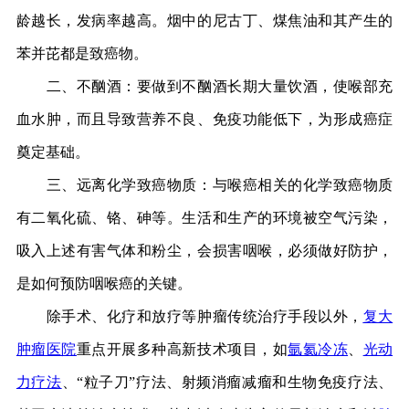
龄越长，发病率越高。烟中的尼古丁、煤焦油和其产生的
苯并芘都是致癌物。
二、不酗酒：要做到不酗酒长期大量饮酒，使喉部充
血水肿，而且导致营养不良、免疫功能低下，为形成癌症
奠定基础。
三、远离化学致癌物质：与喉癌相关的化学致癌物质
有二氧化硫、铬、砷等。生活和生产的环境被空气污染，
吸入上述有害气体和粉尘，会损害咽喉，必须做好防护，
是如何预防咽喉癌的关键。
除手术、化疗和放疗等肿瘤传统治疗手段以外，
复大
肿瘤医院
重点开展多种高新技术项目，如
氩氦冷冻
、
光动
力疗法
、“粒子刀”疗法、射频消瘤减瘤和生物免疫疗法、