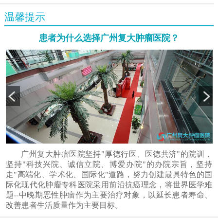
温馨提示
患者为什么选择广州复大肿瘤医院？
广州复大肿瘤医院坚持"厚德行医、医德共济"的院训，
坚持"科技兴院、诚信立院、博爱办院"的办院宗旨，坚持
走"高端化、学术化、国际化"道路，努力创建最具特色的国
际化现代化肿瘤专科医院采用前沿抗癌理念，将世界医学难
题--中晚期恶性肿瘤作为主要治疗对象，以延长患者寿命、
改善患者生活质量作为主要目标。