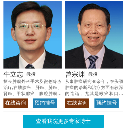
牛立志
曾宗渊
教授
教授
擅长肿瘤外科手术及微创冷冻
从事肿瘤研究40余年，在头颈
治疗,在胰腺癌、肝癌、肺癌、
肿瘤的诊断和治疗方面有较深
肾癌、甲状腺癌、腹腔肿瘤等
的造诣，尤其是喉癌和口腔
>>查看专家详情
癌，迄今仍是广东喉癌单病种
在线咨询
预约挂号
在线咨询
预约挂号
首席专家
>>查看专家详情
查看我院更多专家博士