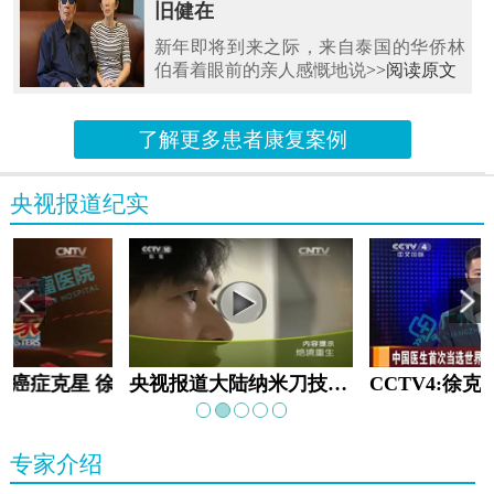
旧健在
新年即将到来之际，来自泰国的华侨林
伯看着眼前的亲人感慨地说
>>阅读原文
了解更多患者康复案例
央视报道纪实
教:癌症克星 徐克成
央视报道大陆纳米刀技术手术：绝境重生
专家介绍