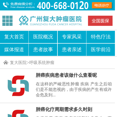
复大首页
医院概况
专家风采
特色疗法
媒体报道
患者故事
患者亲述
医学前沿
>
复大医院
呼吸系统肿瘤
肺癌疾病患者该做什么查看呢
在这样的严峻恶性肿瘤 疾病 产生之后咱
们是不能忽视的，由于疾病的产生有或许
会危及到...
肺癌化疗周期需求多久时刻