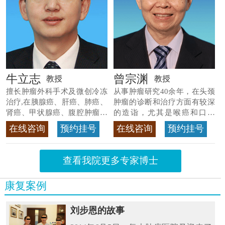
牛立志
曾宗渊
教授
教授
擅长肿瘤外科手术及微创冷冻
从事肿瘤研究40余年，在头颈
治疗,在胰腺癌、肝癌、肺癌、
肿瘤的诊断和治疗方面有较深
肾癌、甲状腺癌、腹腔肿瘤等
的造诣，尤其是喉癌和口腔
>>查看专家详情
癌，迄今仍是广东喉癌单病种
在线咨询
预约挂号
在线咨询
预约挂号
首席专家
>>查看专家详情
查看我院更多专家博士
康复案例
刘步恩的故事