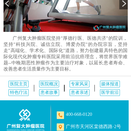
广州复大肿瘤医院坚持"厚德行医、医德共济"的院训，
坚持"科技兴院、诚信立院、博爱办院"的办院宗旨，坚持
走"高端化、学术化、国际化"道路，努力创建最具特色的国
际化现代化肿瘤专科医院采用前沿抗癌理念，将世界医学难
题--中晚期恶性肿瘤作为主要治疗对象，以延长患者寿命、
改善患者生活质量作为主要目标。
医院主页
医院概况
专家风采
媒体报道
特色疗法
患者故事
患者亲述
医学前沿
400-668-0120
广州市天河区棠德西路·2号