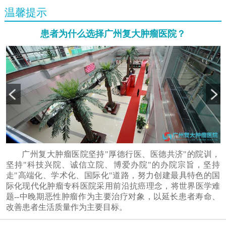
温馨提示
患者为什么选择广州复大肿瘤医院？
广州复大肿瘤医院坚持"厚德行医、医德共济"的院训，
坚持"科技兴院、诚信立院、博爱办院"的办院宗旨，坚持
走"高端化、学术化、国际化"道路，努力创建最具特色的国
际化现代化肿瘤专科医院采用前沿抗癌理念，将世界医学难
题--中晚期恶性肿瘤作为主要治疗对象，以延长患者寿命、
改善患者生活质量作为主要目标。