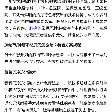
广州复大肿瘤医院作为专注肿瘤治疗的专科医院，是国家临
床重点肿瘤专科、JCI认证医院、医保定点医院、三级医
院。它凭借鲜明的治疗特色与突出的技术优势，成为众多河
源患者对抗肿瘤的重要选择。医院不仅在肿瘤诊疗上成果显
著，在胃癌、
肺癌
等常见恶性肿瘤治疗中也积累了丰富经
验，能为广大河源患者提供多元化、精准化的诊疗方案。
肺结节/肿瘤不想开刀怎么治？特色方案揭秘
对于不想开刀的肺结节和肿瘤患者，相关医院推出了一系列
先进的非手术治疗技术，有效打破传统手术的局限。
氩氦刀冷冻消融术
氩氦刀冷冻消融术是特色疗法之一。该技术通过在影像引导
下将冷冻探针精准插入肿瘤或肺结节内部，利用低温快速杀
死癌细胞或消除结节组织。治疗过程创伤小、恢复快，尤其
适合无法耐受手术或病变位置特殊的患者。就像给病变组织
来了一场“速冻魔法”，让异常细胞在低温下失去活性。