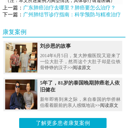
（注：本文所述案例为典型情况，具体诊疗请遵医嘱）
上一篇：
广东肺癌治疗去哪里？肺癌要怎么治疗？
下一篇：
广州肺结节诊疗指南：科学预防与精准治疗
康复案例
刘步恩的故事
2014年6月5日，复大肿瘤医院又迎来了
一位大肚子，然而这个大肚子却是位铁
骨铮铮的汉子
>>阅读原文
5年了，81岁的泰国晚期肺癌老人依
旧健在
新年即将到来之际，来自泰国的华侨林
伯看着眼前的亲人感慨地说
>>阅读原文
了解更多患者康复案例