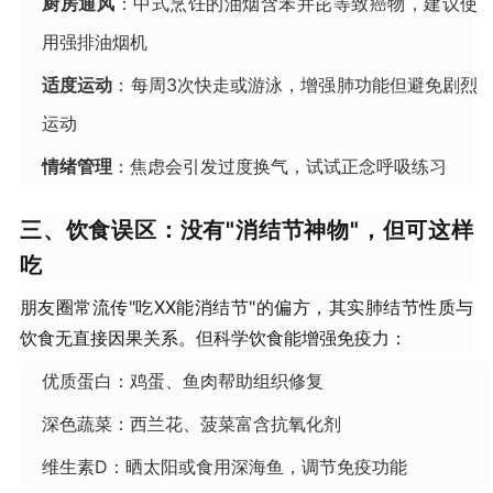
​厨房通风​
​：中式烹饪的油烟含苯并芘等致癌物，建议使
用强排油烟机
​适度运动​
​：每周3次快走或游泳，增强肺功能但避免剧烈
运动
​情绪管理​
​：焦虑会引发过度换气，试试正念呼吸练习
三、饮食误区：没有"消结节神物"，但可这样
吃
朋友圈常流传"吃XX能消结节"的偏方，其实肺结节性质与
饮食无直接因果关系。但科学饮食能增强免疫力：
优质蛋白：鸡蛋、鱼肉帮助组织修复
深色蔬菜：西兰花、菠菜富含抗氧化剂
维生素D：晒太阳或食用深海鱼，调节免疫功能