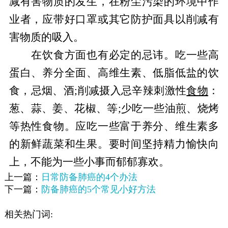
减有害物质的发生，在粉尘污染的环境中作
业者，应带好口罩或其它防护面具以削减有
害物质的吸入。
在饮食方面也有必定的忌讳。吃一些高
蛋白、养分全面、高维生素、低脂低盐的饮
食，忌烟、酒;削减摄入忌辛辣刺激性
食物
：
葱、蒜、姜、花椒、等;少吃一些油煎、烧烤
等热性食物。应吃一些富于养分、维生素多
的新鲜蔬菜和生果。要时间坚持精力愉快向
上，不能为一些小事而郁郁寡欢。
上一篇：
日常防备肺癌的4个办法
下一篇：
防备肺癌的5个常见小好方法
相关热门词: