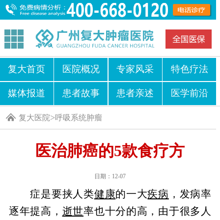
复大首页
医院概况
专家风采
特色疗法
媒体报道
患者故事
患者亲述
医学前沿
>
复大医院
呼吸系统肿瘤
医治肺癌的5款食疗方
日期：12-07
症是要挟人类
健康
的一大
疾病
，发病率
逐年提高，
逝世
率也十分的高，由于很多人