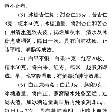
嗽不止者。
（3）冰糖杏仁糊：甜杏仁15克，苦杏仁
3克，粳米50克，冰糖适量。将甜杏仁和苦杏
仁用清
水泡
软去皮，捣烂加粳米、清水及冰
糖煮成稠粥，隔日一次。具有润肺祛痰、止
咳平喘、润肠等成效。
（4）白果枣粥：白果25克、红枣20枚、
糯米50克。将白果、红枣、糯米一起煮粥即
成。早、晚空腹温服，有解毒消肿等效果。
（5）白芷炖燕窝：白芷9克，燕窝9克，
冰糖适量。将白芷、燕窝隔水炖备至烂，过
滤去渣。加冰糖适量调味后再炖顷刻即成，
每日1～2次。具有补肺养阴，止咳止血效