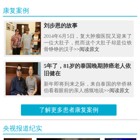
康复案例
刘步恩的故事
2014年6月5日，复大肿瘤医院又迎来了
一位大肚子，然而这个大肚子却是位铁
骨铮铮的汉子
>>阅读原文
5年了，81岁的泰国晚期肺癌老人依
旧健在
新年即将到来之际，来自泰国的华侨林
伯看着眼前的亲人感慨地说
>>阅读原文
了解更多患者康复案例
央视报道纪实