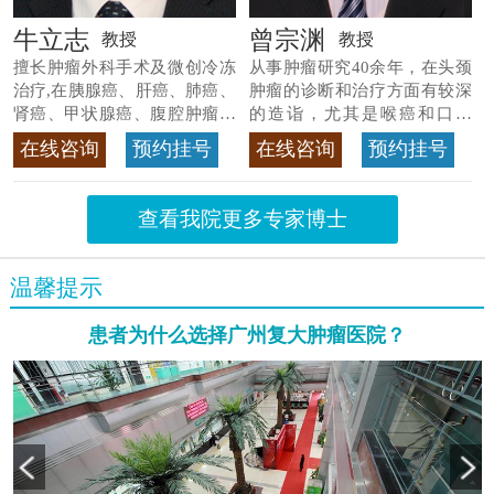
牛立志
曾宗渊
教授
教授
擅长肿瘤外科手术及微创冷冻
从事肿瘤研究40余年，在头颈
治疗,在胰腺癌、肝癌、肺癌、
肿瘤的诊断和治疗方面有较深
肾癌、甲状腺癌、腹腔肿瘤等
的造诣，尤其是喉癌和口腔
>>查看专家详情
癌，迄今仍是广东喉癌单病种
在线咨询
预约挂号
在线咨询
预约挂号
首席专家
>>查看专家详情
查看我院更多专家博士
温馨提示
患者为什么选择广州复大肿瘤医院？