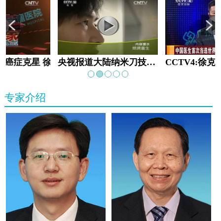
教:癌症克星 徐克成
央视报道大陆纳米刀技术手术：绝境重生
专家介绍