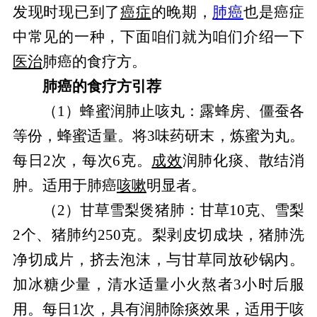
发现时现已到了
癌症
的晚期，
肺癌
也是癌症
中常见的一种，下面咱们就为咱们介绍一下
医治
肺癌的食疗方。
肺癌的食疗方引荐
（1）蜂蜜润肺止咳丸：露蜂房、僵蚕各
等份，蜂蜜适量。将3味药研末，炼蜜为丸。
每日2次，每次6克。
成效
润肺化痰、散结消
肿。适用于肺癌
咳嗽
明显者。
（2）甘草雪梨煲猪肺：甘草10克、雪梨
2个、猪肺约250克。梨剥皮切成块，猪肺洗
净切成片，挤去泡沫，与甘草同放砂锅内。
加冰糖少量，清水适量小火熬者3小时后服
用。每日1次，具有润肺除痰效果，适用于咳