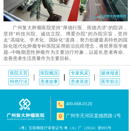
广州复大肿瘤医院坚持"厚德行医、医德共济"的院训，
坚持"科技兴院、诚信立院、博爱办院"的办院宗旨，坚持
走"高端化、学术化、国际化"道路，努力创建最具特色的国
际化现代化肿瘤专科医院采用前沿抗癌理念，将世界医学难
题--中晚期恶性肿瘤作为主要治疗对象，以延长患者寿命、
改善患者生活质量作为主要目标。
医院主页
医院概况
专家风采
媒体报道
特色疗法
患者故事
患者亲述
医学前沿
400-668-0120
广州市天河区棠德西路·2号
（粤）互联网医疗审查证号:粤（A）广（2024）第995号