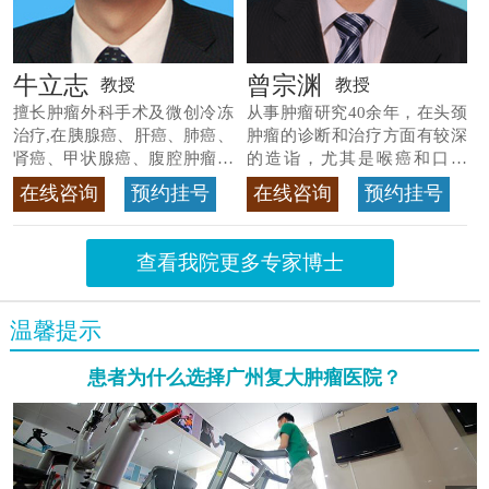
牛立志
曾宗渊
教授
教授
擅长肿瘤外科手术及微创冷冻
从事肿瘤研究40余年，在头颈
治疗,在胰腺癌、肝癌、肺癌、
肿瘤的诊断和治疗方面有较深
肾癌、甲状腺癌、腹腔肿瘤等
的造诣，尤其是喉癌和口腔
>>查看专家详情
癌，迄今仍是广东喉癌单病种
在线咨询
预约挂号
在线咨询
预约挂号
首席专家
>>查看专家详情
查看我院更多专家博士
温馨提示
患者为什么选择广州复大肿瘤医院？