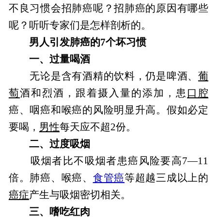
不良习惯会招肺癌呢？招肺癌的原因有哪些
呢？听听专家们是怎样剖析的。
男人引发肺癌的7个坏习惯
一、过量喝酒
无论是含有酒精的饮料，仍是啤酒、
葡
萄
酒和烈酒，跟着摄入量的添加，患
口腔
癌、咽癌和喉癌的风险明显升高。假如必定
要喝，
男性
每天应不超2份。
二、过度吸烟
吸烟者比不吸烟者患癌风险要高7—11
倍。肺癌、喉癌、
食管癌
等超越三成以上的
癌症
产生与吸烟密切相关。
三、嗜吃红肉