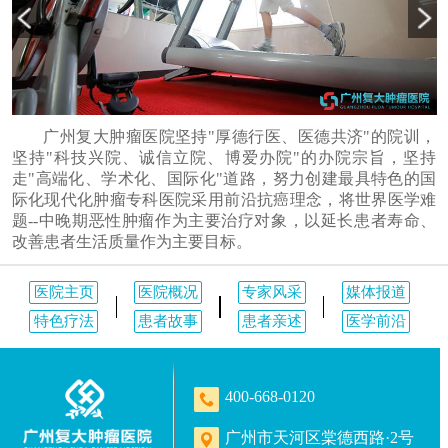
广州复大肿瘤医院坚持"厚德行医、医德共济"的院训，
坚持"科技兴院、诚信立院、博爱办院"的办院宗旨，坚持
走"高端化、学术化、国际化"道路，努力创建最具特色的国
际化现代化肿瘤专科医院采用前沿抗癌理念，将世界医学难
题--中晚期恶性肿瘤作为主要治疗对象，以延长患者寿命、
改善患者生活质量作为主要目标。
医院主页
医院概况
专家风采
媒体报道
特色疗法
患者故事
患者亲述
医学前沿
400-668-0120
广州市天河区棠德西路·2号