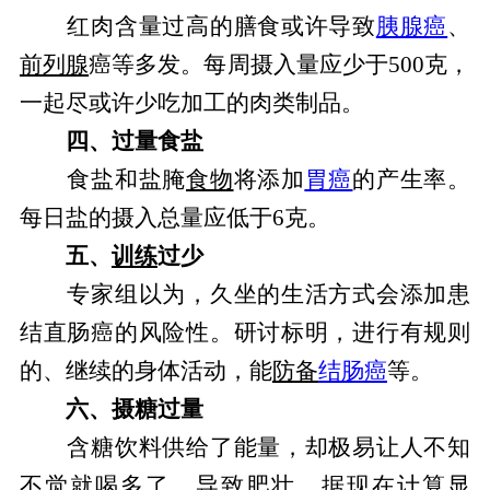
红肉含量过高的膳食或许导致
胰腺癌
、
前列腺
癌等多发。每周摄入量应少于500克，
一起尽或许少吃加工的肉类制品。
四、过量食盐
食盐和盐腌
食物
将添加
胃癌
的产生率。
每日盐的摄入总量应低于6克。
五、
训练
过少
专家组以为，久坐的生活方式会添加患
结直肠癌的风险性。研讨标明，进行有规则
的、继续的身体活动，能
防备
结肠癌
等。
六、摄糖过量
含糖饮料供给了能量，却极易让人不知
不觉就喝多了，导致肥壮。据现在计算显