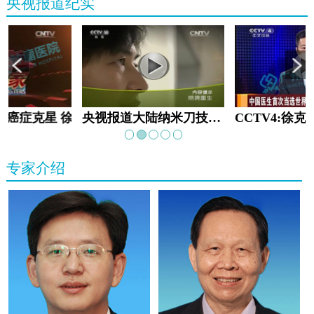
央视报道纪实
教:癌症克星 徐克成
央视报道大陆纳米刀技术手术：绝境重生
专家介绍