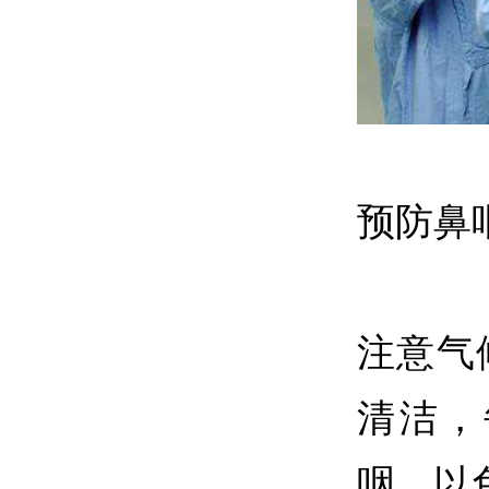
预防鼻
注意气
清洁，
咽，以