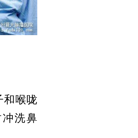
子和喉咙
时冲洗鼻