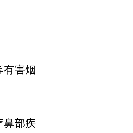
等有害烟
疗鼻部疾