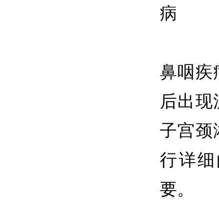
病
鼻咽疾
后出现
子宫颈
行详细
要。