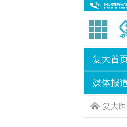
复大首
媒体报
复大医