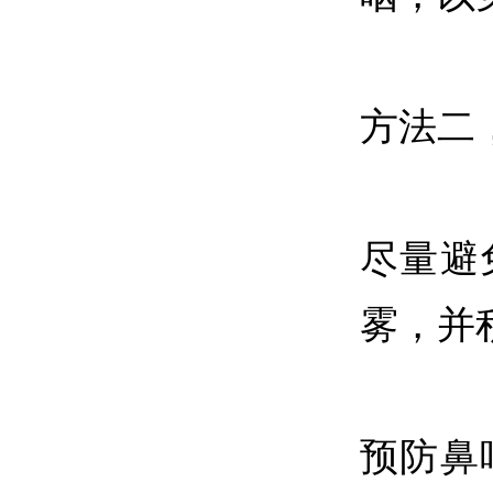
方法二
尽量避
雾，并
预防鼻