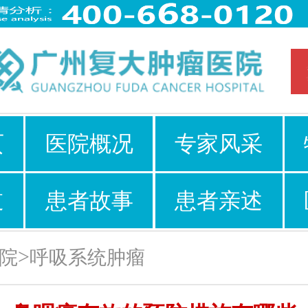
页
医院概况
专家风采
道
患者故事
患者亲述
>
院
呼吸系统肿瘤